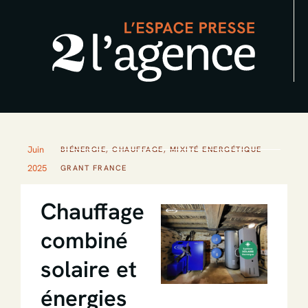
Aller
au
contenu
Juin
BIÉNERGIE
,
CHAUFFAGE
,
MIXITÉ ENERGÉTIQUE
2025
GRANT FRANCE
Chauffage
combiné
solaire et
énergies