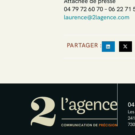
Attachée de presse
04 79 72 60 70 – 06 22 71 
laurence@2lagence.com
PARTAGER :
04
Les
241
730