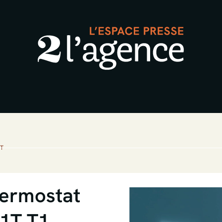
T
ermostat
 1T.T1