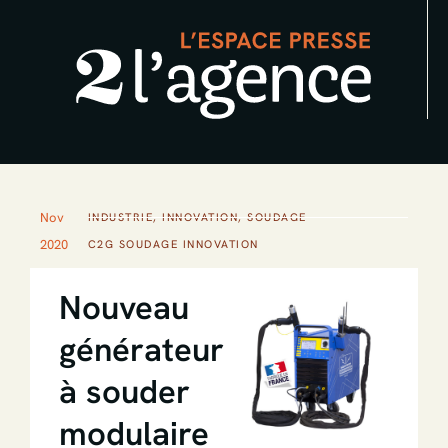
Aller
au
contenu
Nov
INDUSTRIE
,
INNOVATION
,
SOUDAGE
2020
C2G SOUDAGE INNOVATION
Nouveau
générateur
à souder
modulaire