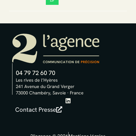
04 79 72 60 70
Les rives de l’Hyères
241 Avenue du Grand Verger
73000 Chambéry, Savoie · France
L
i
Contact Presse
n
k
e
d
i