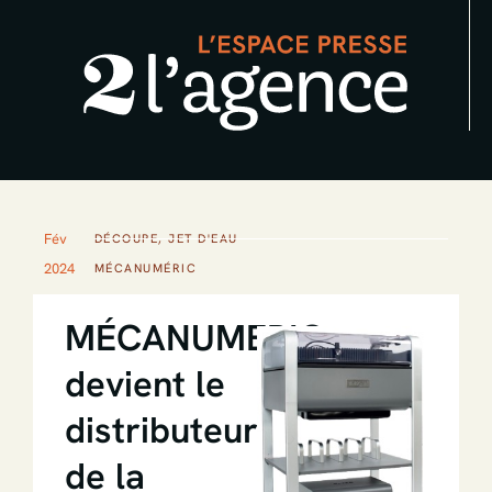
Aller
au
contenu
Fév
DÉCOUPE
,
JET D'EAU
2024
MÉCANUMÉRIC
MÉCANUMERIC
devient le
distributeur
de la