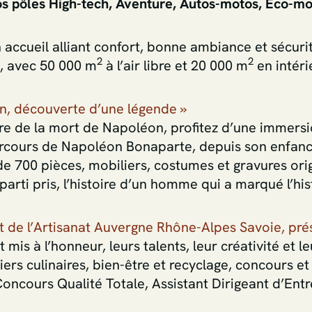
os pôles High-tech, Aventure, Autos-motos, Eco-mob
accueil alliant confort, bonne ambiance et sécuri
2
2
s, avec 50 000 m
à l’air libre et 20 000 m
en intéri
n, découverte d’une légende »
ire de la mort de Napoléon, profitez d’une immers
rcours de Napoléon Bonaparte, depuis son enfanc
de 700 pièces, mobiliers, costumes et gravures or
parti pris, l’histoire d’un homme qui a marqué l’hi
 de l’Artisanat Auvergne Rhône-Alpes Savoie, pr
 mis à l’honneur, leurs talents, leur créativité et
liers culinaires, bien-être et recyclage, concours 
(Concours Qualité Totale, Assistant Dirigeant d’Ent