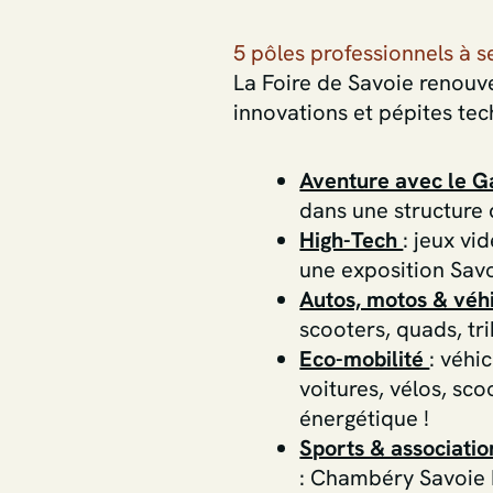
5 pôles professionnels à s
La Foire de Savoie renouve
innovations et pépites tec
Aventure avec le G
dans une structure
High-Tech
: jeux vi
une exposition Savoi
Autos, motos & véhi
scooters, quads, tri
Eco-mobilité
: véhi
voitures, vélos, sco
énergétique !
Sports & associatio
: Chambéry Savoie 