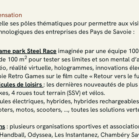
ensation
lle ses pôles thématiques pour permettre aux visi
hnologiques des entreprises des Pays de Savoie :
ame park Steel Race
imaginée par une équipe 100%
2
 de 100 m
pour tester ses limites et son mental d’a
déo, réalité virtuelle, hologrammes, innovations é
e Retro Games sur le film culte « Retour vers le fu
cules de loisirs
: les dernières nouveautés de plu
kes, 4 roues tout terrain (SSV) et vélos.
cules électriques, hybrides, hybrides rechargeables
oters, motos, scooters, …, toutes les solutions verte
ns
: plusieurs organisations sportives et associati
Handball, Odyssea, Les Instantanez, Chambéry Savo