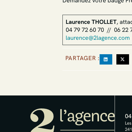
Demandez votre badge Pre
Laurence THOLLET
, att
04 79 72 60 70 // 06 22 
laurence@2lagence.com
PARTAGER :
04
Les
241