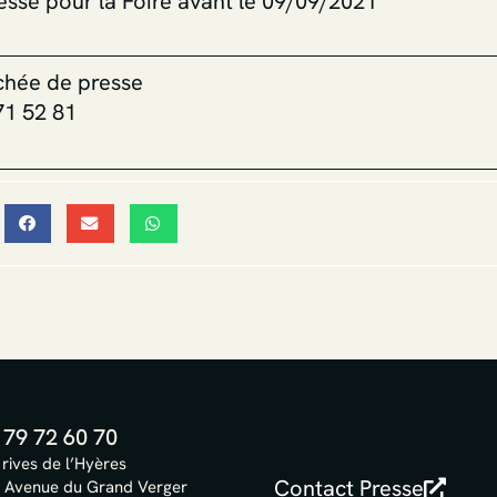
sse pour la Foire avant le 09/09/2021
achée de presse
71 52 81
 79 72 60 70
 rives de l’Hyères
Contact Presse
 Avenue du Grand Verger