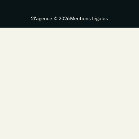
e
d
i
2l'agence © 2026
Mentions légales
n