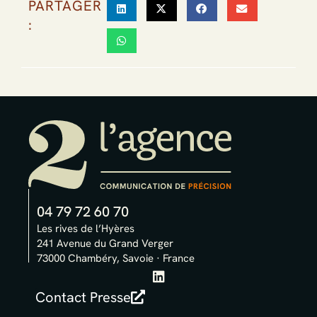
PARTAGER
:
04 79 72 60 70
Les rives de l’Hyères
241 Avenue du Grand Verger
73000 Chambéry, Savoie · France
L
i
Contact Presse
n
k