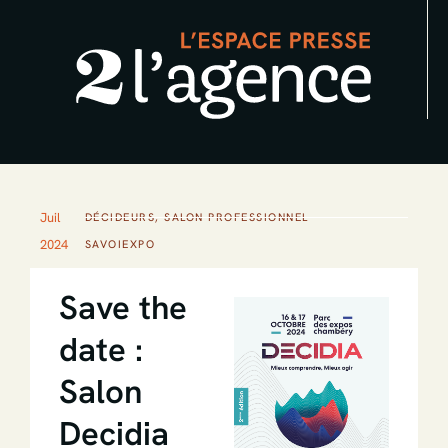
Aller
au
contenu
Juil
DÉCIDEURS
,
SALON PROFESSIONNEL
2024
SAVOIEXPO
Save the
date :
Salon
Decidia