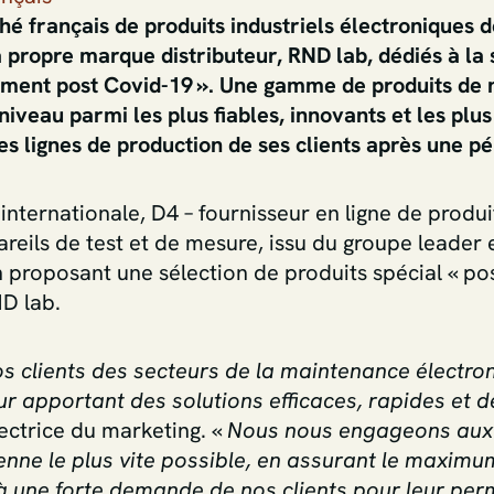
é français de produits industriels électroniques d
a propre marque distributeur, RND lab, dédiés à la 
nement post Covid-19 ». Une gamme de produits de n
iveau parmi les plus fiables, innovants et les plu
 lignes de production de ses clients après une pé
internationale, D4 – fournisseur en ligne de produit
reils de test et de mesure, issu du groupe leader e
en proposant une sélection de produits spécial « p
D lab.
 clients des secteurs de la maintenance électron
leur apportant des solutions efficaces, rapides et 
ctrice du marketing. «
Nous nous engageons aux 
nne le plus vite possible, en assurant le maximum
ne forte demande de nos clients pour leur perme