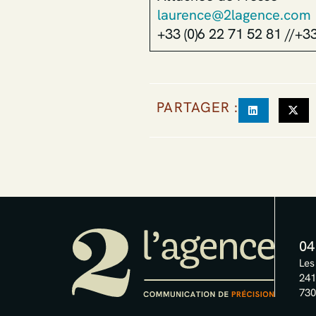
laurence@2lagence.com
+33 (0)6 22 71 52 81 //+33
PARTAGER :
04
Les
241
730