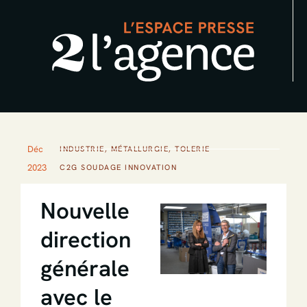
Aller
au
contenu
Déc
INDUSTRIE
,
MÉTALLURGIE
,
TOLERIE
2023
C2G SOUDAGE INNOVATION
Nouvelle
direction
générale
avec le