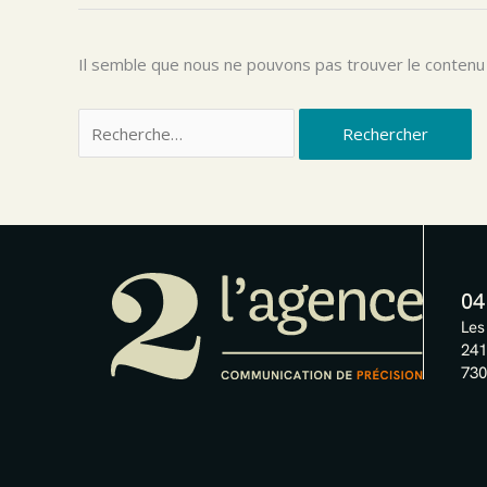
Il semble que nous ne pouvons pas trouver le contenu
04
Les
241
730