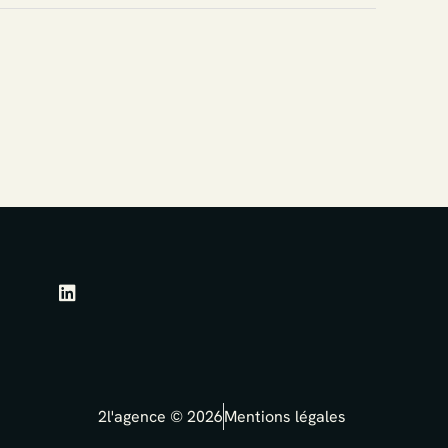
L
i
n
k
e
d
i
2l'agence © 2026
Mentions légales
n